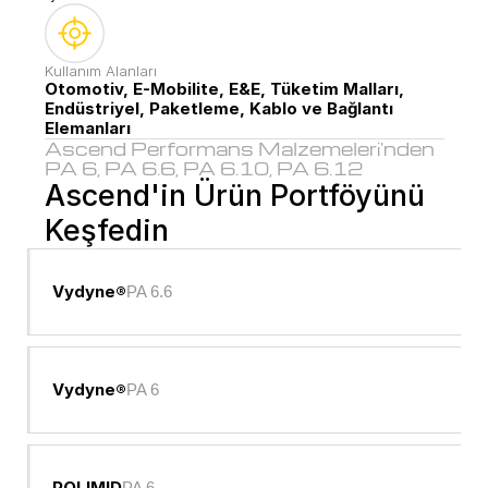
Kullanım Alanları
Otomotiv, E-Mobilite, E&E, Tüketim Malları, 
Endüstriyel, Paketleme, Kablo ve Bağlantı 
Elemanları
Ascend Performans Malzemeleri'nden 
PA 6, PA 6.6, PA 6.10, PA 6.12
Ascend'in Ürün Portföyünü 
Keşfedin
Vydyne®
PA 6.6
Vydyne®
PA 6
POLIMID
PA 6