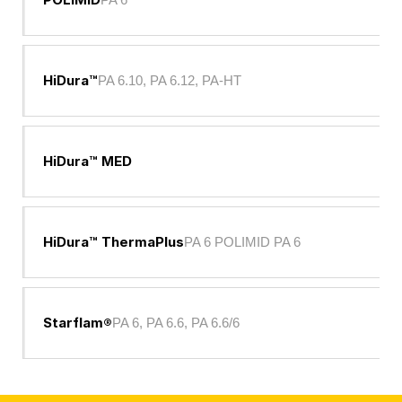
HiDura™
PA 6.10, PA 6.12, PA-HT
HiDura™ MED
HiDura™ ThermaPlus
PA 6 POLIMID PA 6
Starflam®
PA 6, PA 6.6, PA 6.6/6