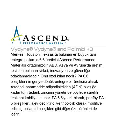
Vydyne® Vydyne® and Polimid  +3
Merkezi Houston, Teksas'ta bulunan en büyük tam 
entegre poliamid 6.6 üreticisi Ascend Performance 
Materials ortağımızdır. ABD, Asya ve Avrupa'da üretim 
tesisleri bulunan şirket, inovasyon ve güvenliğe 
odaklanmaktadır. Onu özel kılan nedir? PA 6.6 
bileşiklerinin geriye dönük entegre bir üreticisi olarak 
Ascend, hammadde adipodinitrilden (ADN) bileşiğe 
kadar tüm tedarik zincirini yönetir ve böylece sürekli 
teslimat kabiliyeti sunar. PA 6.6'ya ek olarak, portföy PA 
6 bileşikleri, alev geciktirici ve tribolojik olarak modifiye 
edilmiş poliamid bileşikleri gibi diğer özel ürünleri de 
içerir.